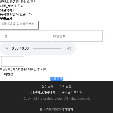
콘텐츠 진흥원_황인호 콘티
대동_황인호 콘티
댓글목록
0
등록된 댓글이 없습니다.
댓글쓰기
자동등록방지 숫자를 순서대로 입력하세요.
비밀글
댓글등록
협회소개
아티스트
개인정보처리방침
서비스이용약관
Copyright ©
storyboard.or.kr
All rights reserved.
한국스토리보드작가협회