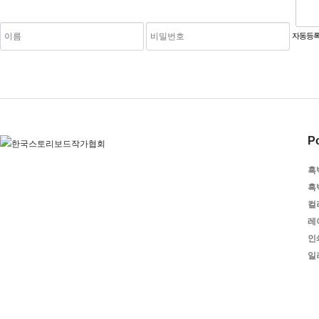
숫자음성듣기
새로고침
자동등록
Po
흑
흑
컬
레
인
일