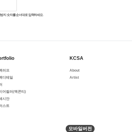
방지 숫자를 순서대로 입력하세요.
rtfolio
KCSA
백러프
About
백디테일
Artist
러
이어컬러(맥콘티)
쇄시안
러스트
모바일버전