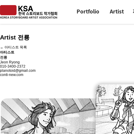
Portfolio
Artist
Artist 전룡
← 아티스트 목록
아티스트
전룡
Jeon Ryong
010-3400-2372
planotoid@gmail.com
conti-new.com