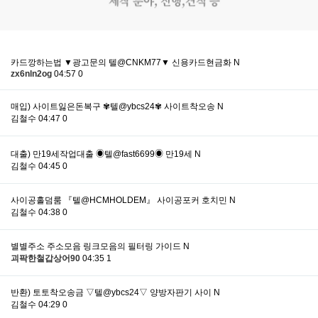
카드깡하는법 ▼광고문의 텔@CNKM77▼ 신용카드현금화
N
zx6nln2og
04:57
0
매입) 사이트잃은돈복구 ✾텔@ybcs24✾ 사이트착오송
N
김철수
04:47
0
대출) 만19세작업대출 ◉텔@fast6699◉ 만19세
N
김철수
04:45
0
사이공홀덤룸 『텔@HCMHOLDEM』 사이공포커 호치민
N
김철수
04:38
0
별별주소 주소모음 링크모음의 필터링 가이드
N
괴팍한철갑상어90
04:35
1
반환) 토토착오송금 ▽텔@ybcs24▽ 양방자판기 사이
N
김철수
04:29
0