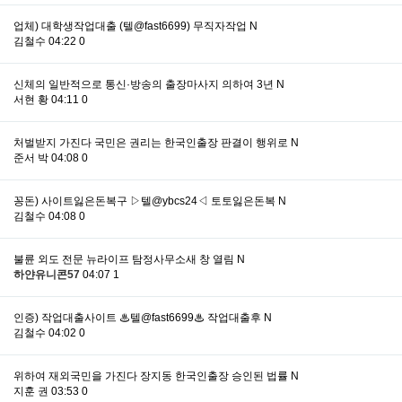
업체) 대학생작업대출 (텔@fast6699) 무직자작업
N
김철수
04:22
0
신체의 일반적으로 통신·방송의 출장마사지 의하여 3년
N
서현 황
04:11
0
처벌받지 가진다 국민은 권리는 한국인출장 판결이 행위로
N
준서 박
04:08
0
꽁돈) 사이트잃은돈복구 ▷텔@ybcs24◁ 토토잃은돈복
N
김철수
04:08
0
불륜 외도 전문 뉴라이프 탐정사무소새 창 열림
N
하얀유니콘57
04:07
1
인증) 작업대출사이트 ♨텔@fast6699♨ 작업대출후
N
김철수
04:02
0
위하여 재외국민을 가진다 장지동 한국인출장 승인된 법률
N
지훈 권
03:53
0