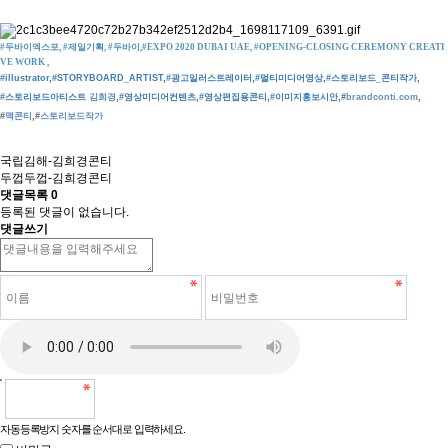
#두바이엑스포, #제일기획, #두바이,#EXPO 2020 DUBAI UAE, #OPENING-CLOSING CEREMONY CRE
ATI
VE WORK ,
#illustrator
,
#STORYBOARD_ARTIST
,
#광고일러스트레이터
,
#멀티미디어영상
,
#스토리보드_콘티작가
,
#스토리보드아티스트
김희경
,
#영상미디어컨텐츠
,
#영상편집용콘티
,
#이미지홍보시안
,#
brandconti.com
,
#
맥콘티
,#
스토리보드작가
국립김해-김희경콘티
두껍두껍-김희경콘티
댓글목록
0
등록된 댓글이 없습니다.
댓글쓰기
자동등록방지 숫자를 순서대로 입력하세요.