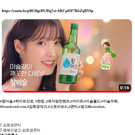
https://youtu.be/pBUHgc8NJDg?si=hRCp05F7KbZqBY6p
#참이슬,#하이트진로, #한컴 ,#뮤지엄컨텐츠,#아이유,#이슬월드,#이슬우화,
#brandconti.com,#김희경작가,#스토리보드,#콘티,#광고illustration,
김희경콘티
캠페인광고-김희경콘티