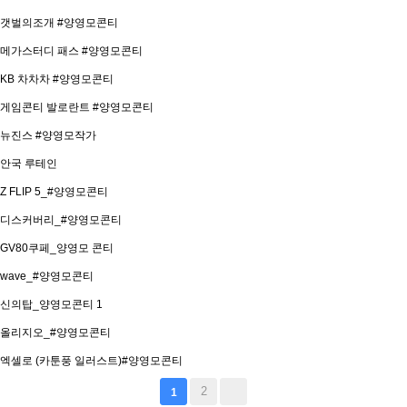
갯벌의조개 #양영모콘티
메가스터디 패스 #양영모콘티
KB 차차차 #양영모콘티
게임콘티 발로란트 #양영모콘티
뉴진스 #양영모작가
안국 루테인
Z FLIP 5_#양영모콘티
디스커버리_#양영모콘티
GV80쿠페_양영모 콘티
wave_#양영모콘티
신의탑_양영모콘티
1
올리지오_#양영모콘티
엑셀로 (카툰풍 일러스트)#양영모콘티
2
1