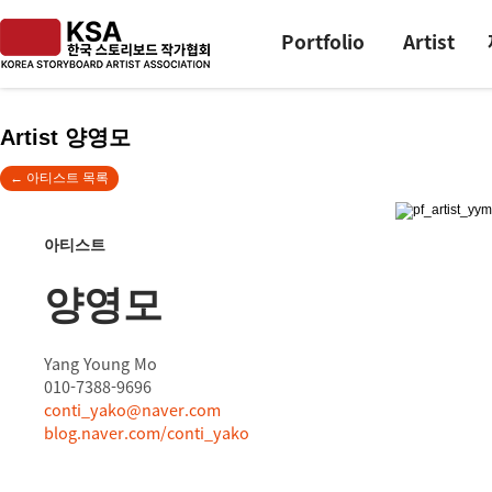
Portfolio
Artist
Artist 양영모
← 아티스트 목록
아티스트
양영모
Yang Young Mo
010-7388-9696
conti_yako@naver.com
blog.naver.com/conti_yako