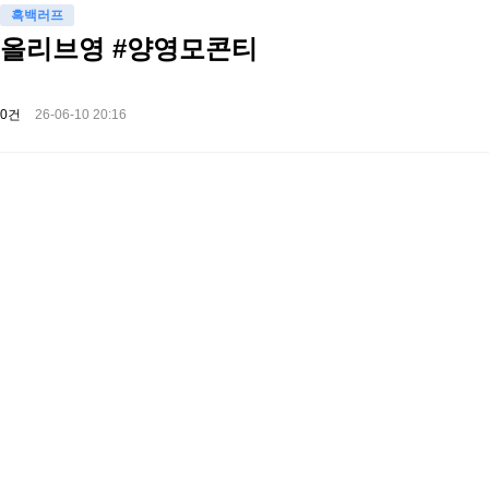
흑백러프
올리브영 #양영모콘티
0건
26-06-10 20:16