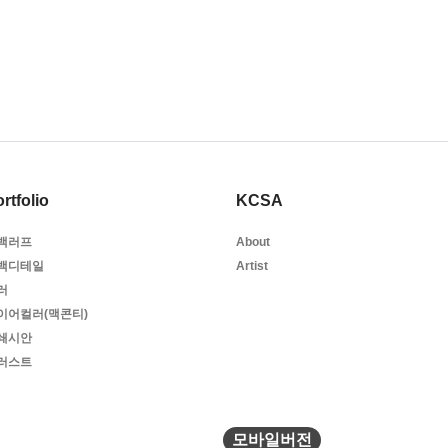
rtfolio
KCSA
백러프
About
백디테일
Artist
러
이어컬러(맥콘티)
쇄시안
러스트
모바일버전