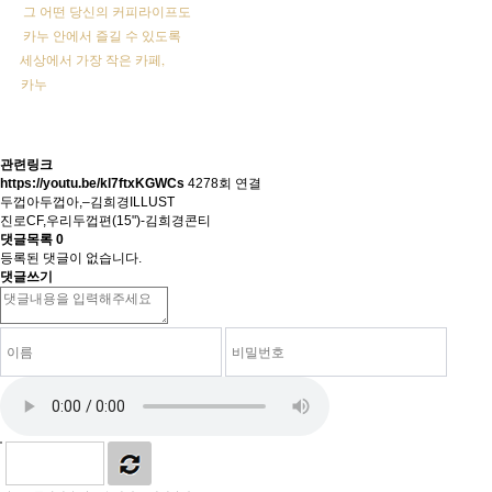
그 어떤 당신의 커피라이프도
카누 안에서 즐길 수 있도록
세상에서 가장 작은 카페,
카누
관련링크
https://youtu.be/kl7ftxKGWCs
4278회 연결
두껍아두껍아,–김희경ILLUST
진로CF,우리두껍편(15")-김희경콘티
댓글목록
0
등록된 댓글이 없습니다.
댓글쓰기